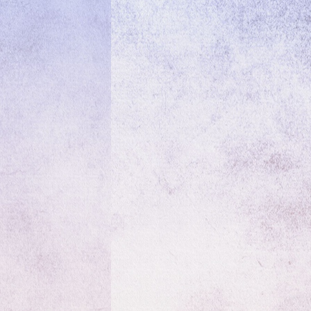
請
把
握
時
間
報
名