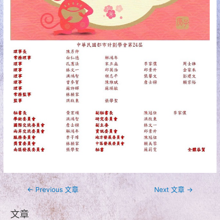
文
←
Previous 文章
Next 文章
→
章
文章