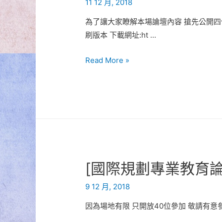
11 12 月, 2018
公
為了讓大家瞭解本場論壇內容 搶先公開四
告
刷版本 下載網址:ht …
[國
Read More »
際
規
劃
專
業
教
育
[國際規劃專業教育論
論
壇
9 12 月, 2018
會
因為場地有限 只開放40位參加 敬請有意參加者填寫
議
資