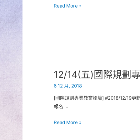
[國
Read More »
料
際
開
規
放
劃
下
專
載]
業
教
育
12/14(五)國際規
論
壇
6 12 月, 2018
報
[國際規劃專業教育論壇] #2018/12/1
名]
報名 …
12/14(五)
Read More »
國
際