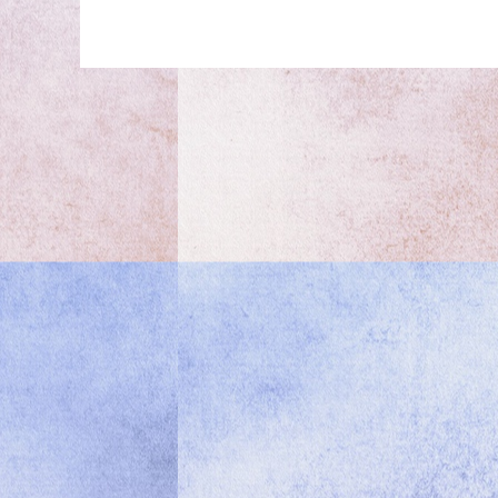
規
劃
專
業
教
育
論
壇