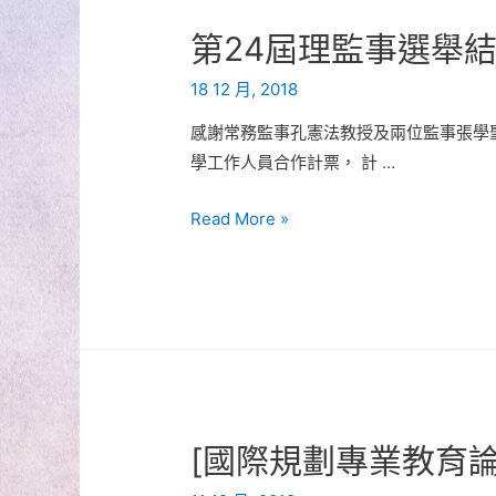
第24屆理監事選舉
18 12 月, 2018
感謝常務監事孔憲法教授及兩位監事張學
學工作人員合作計票， 計 …
第
Read More »
24
屆
理
監
事
選
舉
[國際規劃專業教育
結
果