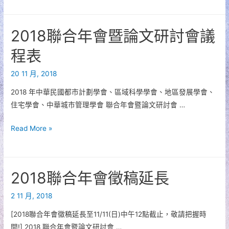
合
年
2018聯合年會暨論文研討會議
會
請
程表
把
20 11 月, 2018
握
時
2018 年中華民國都市計劃學會、區域科學學會、地區發展學會、
間
住宅學會、中華城市管理學會 聯合年會暨論文研討會 …
報
名
2018
Read More »
聯
合
年
2018聯合年會徵稿延長
會
暨
2 11 月, 2018
論
[2018聯合年會徵稿延長至11/11(日)中午12點截止，敬請把握時
文
間!] 2018 聯合年會暨論文研討會 …