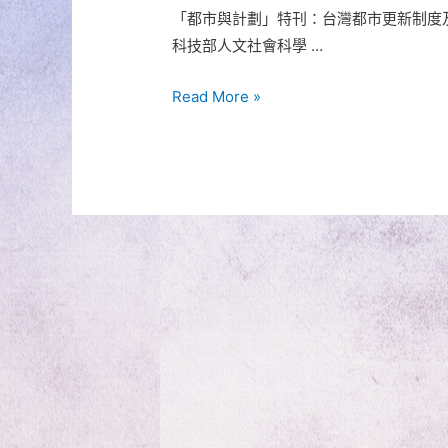
「都市與計劃」特刊：台灣都市更新制度及
科技部人文社會科學 …
「都
Read More »
市
與
計
劃」
特
刊：
台
灣
都
市
更
新
制