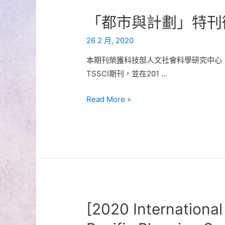
「都市與計劃」特刊
26 2 月, 2020
本期刊榮獲科技部人文社會科學研究中心
TSSCI期刊，並在201 …
「都
Read More »
市
與
計
劃」
特
刊
徵
[2020 International
稿