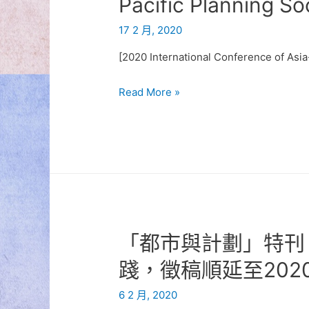
Pacific Planning Soc
17 2 月, 2020
[2020 International Conference of Asia
[2020
Read More »
International
Conference
of
Asia-
Pacific
Planning
Societies
「都市與計劃」特刊
Call
for
踐，徵稿順延至202
Paper]
6 2 月, 2020