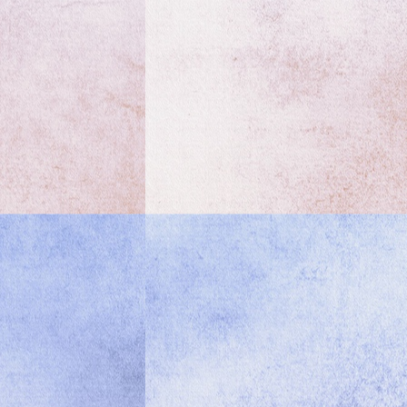
度
及
其
實
踐，
徵
稿
順
延
至
2020
年
2
月
29
日