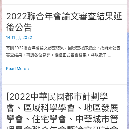
中
華
2022聯合年會論文審查結果延
民
國
後公告
都
14 11 月, 2022
市
計
有關2022聯合年會論文審查結果，因審查程序遲延，故尚未公告
劃
審查結果，再請各位見諒。後續正式審查結果，將以電子 …
學
會、
2022
Read More »
中
聯
華
合
民
年
[2022中華民國都市計劃學
國
會
區
論
會、區域科學學會、地區發展
域
文
學會、住宅學會、中華城市管
科
審
學
查