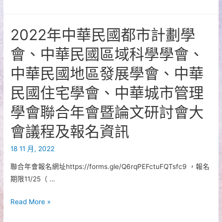
合
年
2022年中華民國都市計劃學
會
議
會、中華民國區域科學學會、
程
中華民國地區發展學會、中華
及
交
民國住宅學會、中華城市管理
通
學會聯合年會暨論文研討會大
方
式
會議程及報名資訊
18 11 月, 2022
聯合年會報名網址https://forms.gle/Q6rqPEFctuFQTsfc9 ，報名
期限11/25（ …
2022
Read More »
年