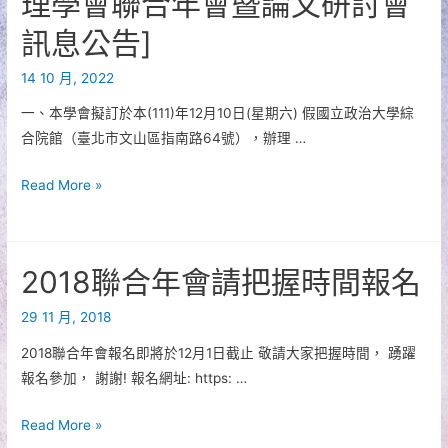
理學會聯合年會暨論文研討會
學
結
訊息公告]
會、
果
中
延
14 10 月, 2022
華
後
民
一、本學會擬訂於本(111)年12月10日(星期六) 假國立政治大學綜
公
國
合院館（臺北市文山區指南路64號），辦理 …
告
地
[2022
Read More »
區
中
發
華
展
民
學
2018聯合年會請把握時間報名
國
會、
都
中
29 11 月, 2018
市
華
2018聯合年會報名即將於12月1日截止 敬請大家把握時間， 踴躍
計
民
報名參加， 謝謝! 報名網址: https: …
劃
國
學
住
2018
Read More »
會、
宅