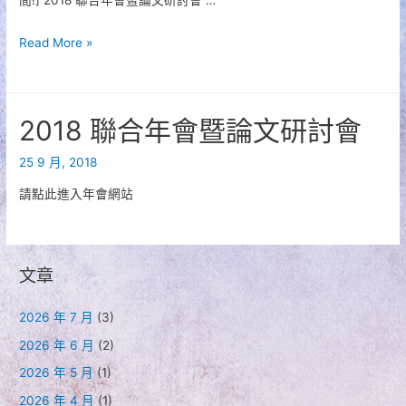
研
城
討
討
市
會
2018
Read More »
會
管
大
聯
議
理
會
合
程
學
議
年
表
2018 聯合年會暨論文研討會
會
程
會
聯
及
徵
25 9 月, 2018
合
報
稿
年
請點此進入年會網站
名
延
會
資
長
暨
訊
論
文章
文
研
2026 年 7 月
(3)
討
2026 年 6 月
(2)
會
2026 年 5 月
(1)
訊
息
2026 年 4 月
(1)