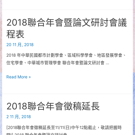
聯
區
學
合
域
會、
年
科
中
2018聯合年會暨論文研討會議
會
學
華
請
程表
學
城
把
會、
市
20 11 月, 2018
握
地
管
時
2018 年中華民國都市計劃學會、區域科學學會、地區發展學會、
區
理
間
住宅學會、中華城市管理學會 聯合年會暨論文研討會 …
發
學
報
展
會
名
2018
Read More »
學
聯
聯
會、
合
合
住
年
年
宅
會
2018聯合年會徵稿延長
會
學
暨
暨
會、
2 11 月, 2018
論
論
中
文
[2018聯合年會徵稿延長至11/11(日)中午12點截止，敬請把握時
文
華
研
間!] 2018 聯合年會暨論文研討會 …