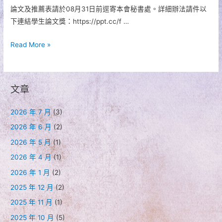
論文及推薦表請於08月31日前逕寄本會秘書處。詳細辦法請件以
下連結學生論文獎：https://ppt.cc/f …
2021
Read More »
中
華
民
文章
國
都
2026 年 7 月
(3)
市
2026 年 6 月
(2)
計
2026 年 5 月
(1)
劃
學
2026 年 4 月
(1)
會
2026 年 1 月
(2)
「學
2025 年 12 月
(2)
生
2025 年 11 月
(1)
論
2025 年 10 月
(5)
文