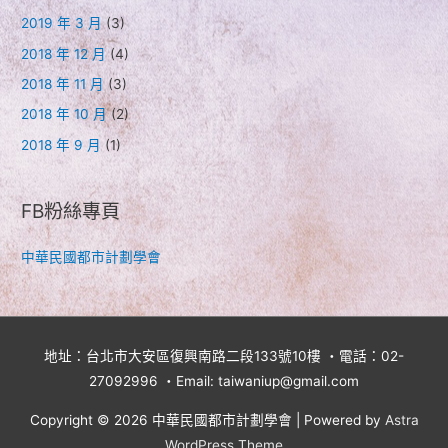
2019 年 3 月
(3)
2018 年 12 月
(4)
2018 年 11 月
(3)
2018 年 10 月
(2)
2018 年 9 月
(1)
FB粉絲專頁
中華民國都市計劃學會
地址：台北市大安區復興南路二段133號10樓 ・電話：02-
27092996 ・Email: taiwaniup@gmail.com
Copyright © 2026
中華民國都市計劃學會
| Powered by
Astra
WordPress Theme