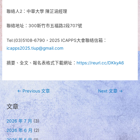
聯絡人2：中華大學 陳芷涵經理
聯絡地址：300新竹市五福路2段707號
Tel:(03)5108-6790，2025 ICAPPS大會聯絡信箱：
icapps2025.tiup@gmail.com
摘要、全文、報名表格式下載網址：
https://reurl.cc/DKkyA6
文
←
Previous 文章
Next 文章
→
章
文章
導
覽
2026 年 7 月
(3)
2026 年 6 月
(2)
2026 年 5 月
(1)