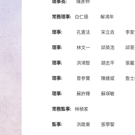
理事長:
陳彥仲
常務理事:
白仁德 解鴻年
理事:
孔憲法 宋立垚 李家
理事:
林文一 邱英浩 邱景
理事:
洪鴻智 胡志平 張馨
理事:
曾參寶 陳維斌 詹士
理事:
蘇許輝 蘇瑛敏
常務監事:
林楨家
監事:
洪啟東 張學聖