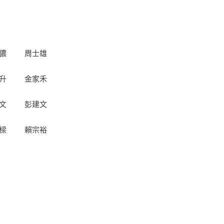
儂 周士雄
升 金家禾
文 彭建文
樑 賴宗裕