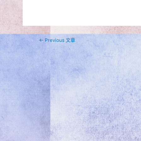
文
←
Previous 文章
章
導
覽