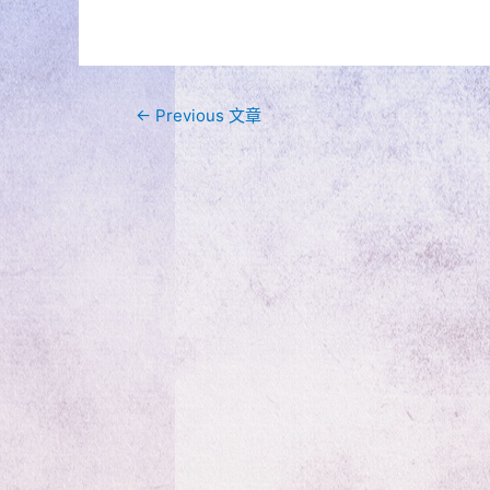
文
←
Previous 文章
章
導
覽