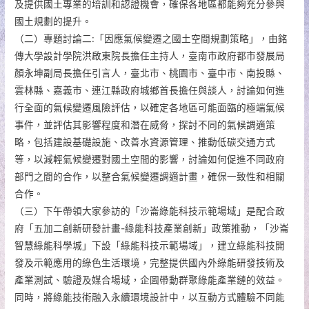
及提供國土專業的培訓和認證機會，確保各地區都能夠充分參與
國土規劃的提升。
（二）專題討論二:「因應氣候變遷之國土空間規劃策略」，由銘
傳大學設計學院洪啟東院長擔任主持人，臺南市政府都市發展局
顏永坤副局長擔任引言人，臺北市、桃園市、臺中市、南投縣、
雲林縣、嘉義市、連江縣政府城鄉首長擔任與談人，討論如何進
行全面的氣候變遷風險評估，以確定各地區可能面臨的極端氣候
事件，並評估其影響程度和潛在威脅，探討不同的氣候調適策
略，包括建設基礎設施、改善水資源管理、推動低碳交通方式
等，以減輕氣候變遷對國土空間的影響，討論如何促進不同政府
部門之間的合作，以整合氣候變遷調適計畫，確保一致性和相關
合作。
（三）下午帶領大家參訪的「沙崙綠能科技示範場域」是配合政
府「五加二創新研發計畫-綠能科技產業創新」政策推動，「沙崙
智慧綠能科學城」下設「綠能科技示範場域」，建立綠能科技開
發及示範應用的綠色生活環境，完整提供國內外綠能研發技術及
產業測試、驗證及媒合場域，企圖帶動群聚綠能產業鏈的效益。
同時，將綠能技術融入永續環境設計中，以互動方式體驗不同能