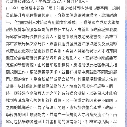
市計畫技師52人，學術單位22人，合計148人。
(一)今年度論壇主題為「國土計畫之鄉村再造與都市競爭國土規劃
量能提升與氣候變遷規劃」，分為兩個專題討論場次，專題討論
一: 「空間規劃人才培育與組織文化養成」，邀請國立成功大學規
劃與設計學院張學聖副院長擔任主持人，由新北市政府城鄉發展
局邱信智副局長擔任引言人，基隆市政府方定安秘書長、高雄市
都市發展局吳文彥局長、嘉義縣經濟發展處江振瑋處長及澎湖縣
政府建設處賴碧瑩處長擔任與談，與會人員認為現行人才培育問
題在於需要培養具備多領域知識之規劃人才，在課程中應該要有
完備的學習資源，由於目前規劃趨勢，應增加促進社區參與之相
關規劃工作，更貼近民眾需求，並且在機關中應鼓勵不同政府部
門之間的合作，整合私部門或是公部門在其相關規劃領域之培育
計畫，以確保能夠根據產業對於人才培育的需求進行調整。同
時，應該建立企業與人才之間的有效媒合機制，以確保人才能夠
找到與其專業和興趣相符的職位，另一個重要的因素是不同縣市
之間的城鄉差距，為了解決此問題，應該加強整合產業、政府、
學術界的國土規劃能力，並建立一個規劃人才培育交流平台，內
容可包括舉辦各種國土計畫相關的演講系列、社群宣導活動，以