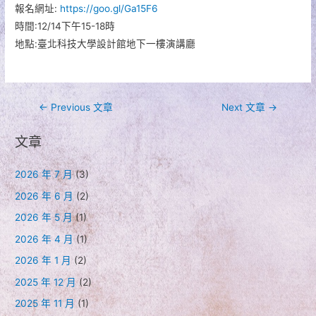
報名網址:
https://goo.gl/Ga15F6
時間:12/14下午15-18時
地點:臺北科技大學設計館地下一樓演講廳
文
←
Previous 文章
Next 文章
→
章
文章
導
覽
2026 年 7 月
(3)
2026 年 6 月
(2)
2026 年 5 月
(1)
2026 年 4 月
(1)
2026 年 1 月
(2)
2025 年 12 月
(2)
2025 年 11 月
(1)