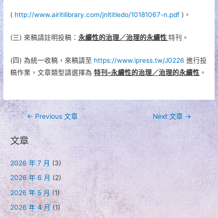
(
http://www.airitilibrary.com/jnltitledo/10181067-n.pdf
)。
(三) 來稿請註明投稿：
永續性的治理／治理的永續性
特刊。
(四) 為統一收稿，來稿請至
https://www.ipress.tw/J0226
進行投
稿作業，文章類型請選擇為
特刊
–
永續性的治理／治理的永續性
。
文
←
Previous 文章
Next 文章
→
章
文章
導
覽
2026 年 7 月
(3)
2026 年 6 月
(2)
2026 年 5 月
(1)
2026 年 4 月
(1)