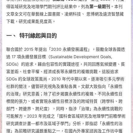
得區域研究及地理學門期刊評比結果中，列為
第一級期刊
。本刊
文章全文可在華藝線上圖書館、凌網科技、 思博網及遠流智慧藏
下載，研究成果能見度高。
一、 特刊緣起與目的
聯合國於 2015 年提出「2030 永續發展議程」，鼓勵全球各國透
過 17 項永續發展目標（Sustainable Development Goals,
SDGs）的追求，藉由包容性的實踐途徑，共同回應氣候變遷、貧
富差距、社會平權、經濟成長等永續性的複雜挑戰。這股追求
SDGs 的全球政策風尚，2010 年代中期以來，逐漸吸引多元學術
社群的關注，儘管研究視角及重點各異，文獻大致指向「永續性
的治理」研究意義；除了初步揭露永續性的複雜、不同永續性目
標間的張力、或者實現永續性目標涉及的跨域特質（跨學科、跨
部門、跨邊界、跨尺度），同時，指涉「治理」為永續性挑戰的
可能解方。2023 年完成之「國科會區域研究及地理學門前瞻學術
研究調查計畫—都市及區域子學門」分析，即指認「永續性的治
理」為前瞻研究議題重點之一，在國內外專家諮詢及工作坊中獲