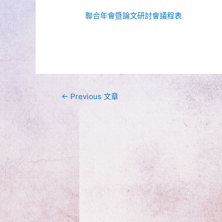
聯合年會暨論文研討會議程表
文
←
Previous 文章
章
導
覽