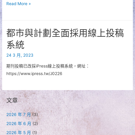
【都
Read More »
市
與
計
都市與計劃全面採用線上投稿
劃】
期
系統
刊
24 3 月, 2023
審
查
期刊投稿已改採iPress線上投稿系統，網址：
費
https://www.ipress.tw/J0226
用
提
高
文章
2026 年 7 月
(3)
2026 年 6 月
(2)
2026 年 5 月
(1)