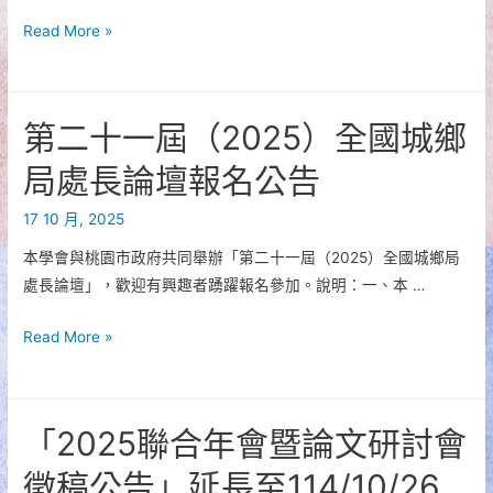
都
[2025
Read More »
市
第
計
八
畫
屆
第二十一屆（2025）全國城鄉
及
產
其
學
局處長論壇報名公告
相
論
關
17 10 月, 2025
壇
研
開
本學會與桃園市政府共同舉辦「第二十一屆（2025）全國城鄉局
究
始
處長論壇」，歡迎有興趣者踴躍報名參加。說明：一、本 …
獎
報
勵
名]
第
Read More »
金
二
審
十
查
一
「2025聯合年會暨論文研討會
結
屆
果
（2025）
徵稿公告」延長至114/10/26