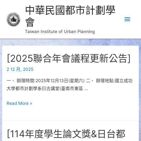
中華民國都市計劃學
Main
會
Men
Taiwan Institute of Urban Planning
[2025聯合年會議程更新公告]
2 12 月, 2025
一、 辦理時間:2025年12月13日(星期六) 二、 辦理地點:國立成功
大學都市計劃學系衍古講堂(臺南市東區 …
[2025
Read More »
聯
合
年
[114年度學生論文獎&日台都
會