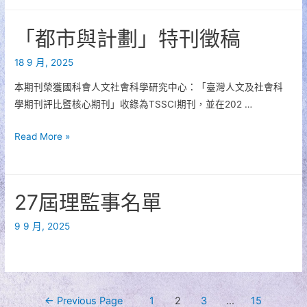
與
計
「都市與計劃」特刊徵稿
劃
52-
18 9 月, 2025
3
本期刊榮獲國科會人文社會科學研究中心：「臺灣人文及社會科
出
學期刊評比暨核心期刊」收錄為TSSCI期刊，並在202 …
刊
公
「都
Read More »
告]
市
與
計
27屆理監事名單
劃」
特
9 9 月, 2025
刊
徵
稿
文
←
Previous Page
1
2
3
...
15