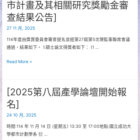
議
市計畫及其相關研究獎勵金審
程
查結果公告]
更
新
27 11 月, 2025
公
114年度由獎賞委員會審查提名並經第27屆第5次理監事聯席會議
告]
通過，結果如下。 1.碩士論文得獎者如下： (1 …
[114
Read More »
年
度
學
[2025第八屆產學論壇開始報
生
論
名]
文
24 10 月, 2025
獎
&
時間:114 年 11 月 14 日 (星期五) 13:30 至 17:00地點:國立成功大
日
學都市計劃學系 衍 …
台