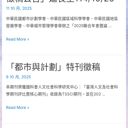
公
全
告]
11 10 月, 2025
國
城
中華民國都市計劃學會、中華民國區域科學學會、中華民國地區
鄉
發展學會、中華城市管理學會舉辦之「2025聯合年會暨論 …
局
處
「2025
Read More »
長
聯
論
合
壇
年
「都市與計劃」特刊徵稿
報
會
名
暨
9 10 月, 2025
公
論
本期刊榮獲國科會人文社會科學研究中心：「臺灣人文及社會科
告
文
學期刊評比暨核心期刊」收錄為TSSCI期刊，並在202 …
研
討
「都
Read More »
會
市
徵
與
稿