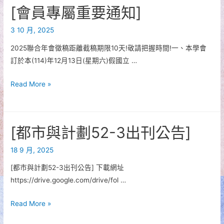
計
公
[會員專屬重要通知]
劃」
告」
特
3 10 月, 2025
延
刊
長
2025聯合年會徵稿距離截稿期限10天!敬請把握時間!一、本學會
徵
至
訂於本(114)年12月13日(星期六)假國立 …
稿
114/10/26
[會
Read More »
員
專
屬
[都市與計劃52-3出刊公告]
重
要
18 9 月, 2025
通
[都市與計劃52-3出刊公告] 下載網址
知]
https://drive.google.com/drive/fol …
[都
Read More »
市