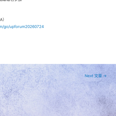
A）
om/go/upforum20260724
Next 文章
→