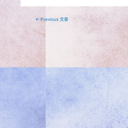
文
←
Previous 文章
章
導
覽