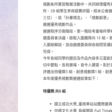
規劃系所實習聯展活動中，共同辦理優秀規劃
所、28 組學生參與競賽評圖，經本公會
三位），就「計畫理念」、「規劃創意」
遴選優秀規劃作品。
遴選程序分兩階段，第一階段考量每所學校規劃
選委員會決議，錄取入圍團隊共 13 組。
入圍組解說，並由遴選委員與各組問答講評
完成。
今年各組同學的題目及作品內容多元富創
切中要點，各有勝場，皆令人讚賞。對於
評選出特優獎5 組、創意規劃獎1 組、創意
本年度優秀規劃獎遴選結果如下：
特優獎 共5 組
國立成功大學_臺南車站站體周邊
中國文化大學_負碳園區 Full Ti