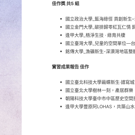
佳作獎 共5 組
國立政治大學_藍海綠徑 貢創新生
國立金門大學_碳排歸零紅瓦仁情 
逢甲大學_梧淨生技 · 綠育共棲
國立臺灣大學_兒童的空間單位—
銘傳大學_漁礦新生-深澳灣地區整
實習成果報告 佳作
國立臺北科技大學繭蝶新生·譜寫
國立臺北大學樹林一刻，產居群樂
朝陽科技大學臺中市中區歷史空間
逢甲大學豐原阿LOHAS，共築山