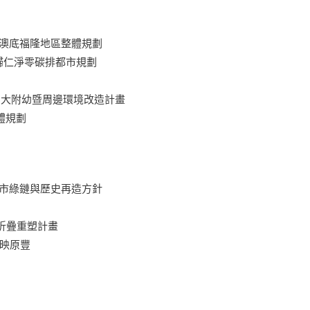
–澳底福隆地區整體規劃
歸仁淨零碳排都市規劃
台大附幼暨周邊環境改造計畫
體規劃
城市綠鏈與歷史再造方針
折疊重塑計畫
水映原豐