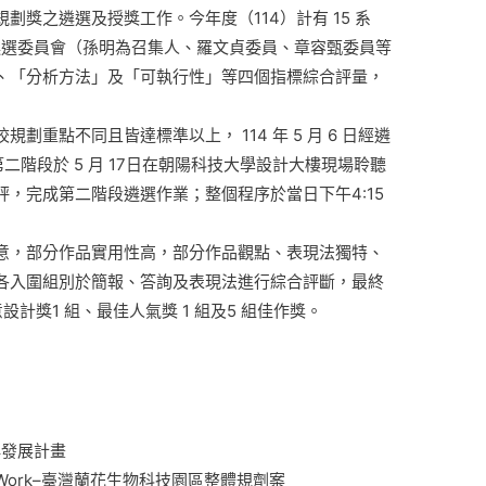
獎之遴選及授獎工作。今年度（114）計有 15 系
遴選委員會（孫明為召集人、羅文貞委員、章容甄委員等
、「分析方法」及「可執行性」等四個指標綜合評量，
重點不同且皆達標準以上， 114 年 5 月 6 日經遴
第二階段於 5 月 17日在朝陽科技大學設計大樓現場聆聽
，完成第二階段遴選作業；整個程序於當日下午4:15
意，部分作品實用性高，部分作品觀點、表現法獨特、
各入圍組別於簡報、答詢及表現法進行綜合評斷，最終
設計獎1 組、最佳人氣獎 1 組及5 組佳作獎。
再發展計畫
meWork–臺灣蘭花生物科技園區整體規劑案