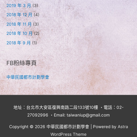
2019 年 3 月
(3)
2018 年 12 月
(4)
2018 年 11 月
(3)
2018 年 10 月
(2)
2018 年 9 月
(1)
FB粉絲專頁
中華民國都市計劃學會
地址：台北市大安區復興南路二段133號10樓 ・電話：02-
27092996 ・Email: taiwaniup@gmail.com
Copyright © 2026
中華民國都市計劃學會
| Powered by
Astra
WordPress Theme