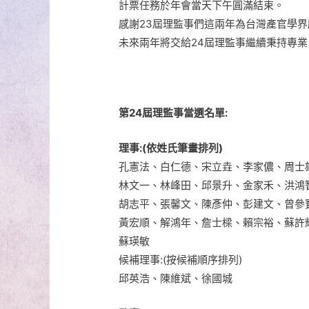
計票任務於年會當天下午圓滿結束。
感謝23屆理監事們這兩年為台灣產官學
未來兩年將交給24屆理監事繼續秉持專
第24屆理監事當選名單:
理事:(依姓氏筆畫排列)
孔憲法、白仁德、宋立垚、李家儂、周士
林文一、林峰田、邱景升、金家禾、洪鴻
胡志平、張馨文、陳彥仲、彭建文、曾參
黃宏順、解鴻年、詹士樑、賴宗裕、蘇許
蘇瑛敏
候補理事:(按候補順序排列)
邱英浩、陳維斌、徐國城