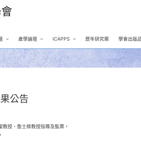
學會
壇
產學論壇
ICAPPS
歷年研究案
學會出版
結果公告
聖教授、詹士樑教授指導及監票，
，