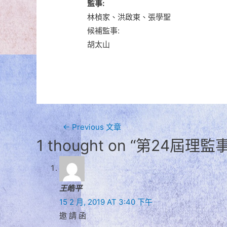
監事:
林楨家、洪啟東、張學聖
候補監事:
胡太山
文
←
Previous 文章
1 thought on “第24屆
章
導
王皓平
15 2 月, 2019 AT 3:40 下午
覽
邀 請 函