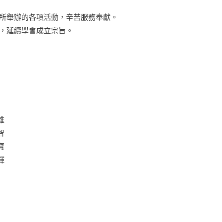
界所舉辦的各項活動，辛苦服務奉獻。
業，延續學會成立宗旨。
雄
智
寶
輝