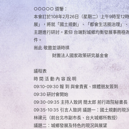
○○○○○ 道鑒：
本會訂於108年2月26日（星期二）上午9時至12
展」，將就「國土規劃」、「都會生活圈治理」、
主題進行研討。素仰 台端對城鄉均衡發展事務極
件。
耑此 敬邀並頌時祺
財團法人國家政策研究基金會
議程表
時 間 活 動 內 容 說 明
09:10-09:30 報 到 與會貴賓、媒體朋友簽到
09:30 研討會開始
09:30-09:35 主持人致詞 簡太郎 前行政院秘書長
09:35-10:35 引言人致詞 議題一：國土規劃的
林建元（前台北市副市長、台大城鄉所教授）
議題二：城鄉發展及特色的現況與展望