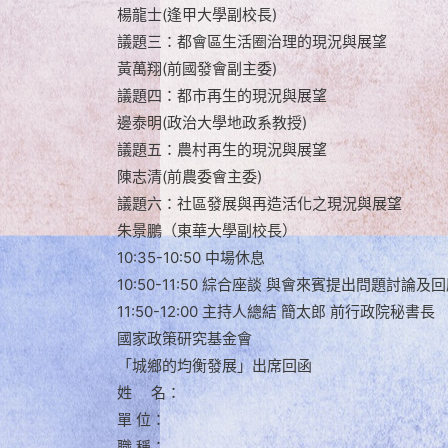
楊龍士(逢甲大學副校長)
議題三：都會區生活圈治理的現況與展望
黃萬翔(前國發會副主委)
議題四：都市再生的現況與展望
邊泰明(政治大學地政系教授)
議題五：農村再生的現況與展望
陳志清(前農委會主委)
議題六：社區發展與再造活化之現況與展望
朱景鵬（東華大學副校長）
10:35-10:50 中場休息
10:50-11:50 綜合座談 與會來賓提出問題討論及
11:50-12:00 主持人總結 簡太郎 前行政院秘書長
國家政策研究基金會
「城鄉的均衡發展」出席回函
姓 名：
單 位：
職 稱：