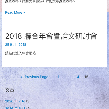
推薦表格3.計劃獎章辦法4.計劃獎章推薦表格5 …
稿
計
Read More »
畫
獎
章
2018 聯合年會暨論文研討會
及
獎
25 9 月, 2018
狀
請點此進入年會網站
開
始
受
理
文
←
Previous Page
1
...
14
15
推
章
薦
文章
導
覽
2026 年 7 月
(3)
2026 年 6 月
(2)