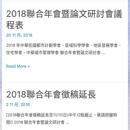
年
2018聯合年會暨論文研討會議
會
請
程表
把
20 11 月, 2018
握
時
2018 年中華民國都市計劃學會、區域科學學會、地區發展學會、
間
住宅學會、中華城市管理學會 聯合年會暨論文研討會 …
報
名
2018
Read More »
聯
合
年
2018聯合年會徵稿延長
會
暨
2 11 月, 2018
論
[2018聯合年會徵稿延長至11/11(日)中午12點截止，敬請把握時
文
間!] 2018 聯合年會暨論文研討會 …
研